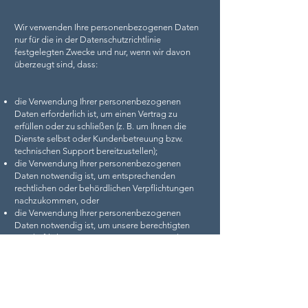
Wir verwenden Ihre personenbezogenen Daten
nur für die in der Datenschutzrichtlinie
festgelegten Zwecke und nur, wenn wir davon
überzeugt sind, dass:
die Verwendung Ihrer personenbezogenen
Daten erforderlich ist, um einen Vertrag zu
erfüllen oder zu schließen (z. B. um Ihnen die
Dienste selbst oder Kundenbetreuung bzw.
technischen Support bereitzustellen);
die Verwendung Ihrer personenbezogenen
Daten notwendig ist, um entsprechenden
rechtlichen oder behördlichen Verpflichtungen
nachzukommen, oder
die Verwendung Ihrer personenbezogenen
Daten notwendig ist, um unsere berechtigten
geschäftlichen Interessen zu unterstützen (unter
der Maßgabe, dass dies jederzeit in einer Weise
erfolgt, die verhältnismäßig ist und Ihre
Datenschutzrechte respektiert).
Als EU-Ansässiger können Sie: