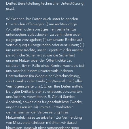
Dritter, Bereitstellung technischer Unterstützung
usw.).
Wir können Ihre Daten auch unter folgenden
Umständen offenlegen: (i) um rechtswidrige
Aktivitäten oder sonstiges Fehlverhalten zu
untersuchen, aufzudecken, zu verhindern oder
dagegen vorzugehen; (ii) um unsere Rechte auf
Verteidigung zu begründen oder auszuüben; (iii)
um unsere Rechte, unser Eigentum oder unsere
persönliche Sicherheit sowie die Sicherheit
unserer Nutzer oder der Öffentlichkeit zu
schützen; (iv) im Falle eines Kontrollwechsels bei
uns oder bei einem unserer verbundenen
Unternehmen (im Wege einer Verschmelzung,
des Erwerbs oder Kaufs (im Wesentlichen) aller
Vermögenswerte u. a.); (v) um Ihre Daten mittels
befugter Drittanbieter zu erfassen, vorzuhalten
und/oder zu verwalten (z. B. Cloud-Service-
Anbieter), soweit dies für geschäftliche Zwecke
angemessen ist; (vi) um mit Drittanbietern
gemeinsam an der Verbesserung Ihres
Nutzererlebnisses zu arbeiten. Zur Vermeidung
von Missverständnissen möchten wir darauf
hinweisen, dass wir nicht personenbezogene